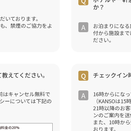
か？
だいております。
も、禁煙のご協力をよ
お泊まりになる
付から施設まで
ださい。
て教えてください。
チェックイン
前はキャンセル無料で
16時からにな
シーについては下記の
（KANSOは15
21時以降のお
ンのご案内を送
また、10時か
泊料金の20%
おります。